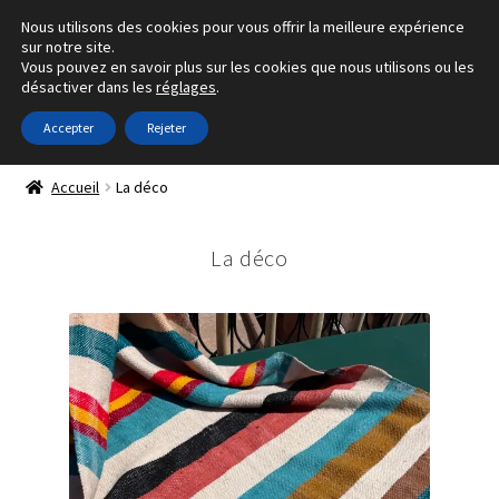
Nous utilisons des cookies pour vous offrir la meilleure expérience
Aller
Aller
sur notre site.
Menu
Vous pouvez en savoir plus sur les cookies que nous utilisons ou les
à
au
désactiver dans les
réglages
.
la
contenu
navigation
Accepter
Rejeter
Ouvrir
E-shop
le
Accueil
La déco
menu
Tous les tapis
enfant
La déco
Ouvrir
La déco
le
menu
Ouvrir
Tous les sacs
enfant
le
menu
Photographies
enfant
A propos d’Orane